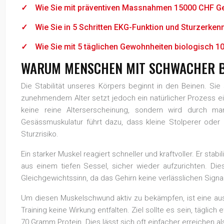
Wie Sie mit präventiven Massnahmen 15000 CHF G
Wie Sie in 5 Schritten EKG-Funktion und Sturzerken
Wie Sie mit 5 täglichen Gewohnheiten biologisch 10
WARUM MENSCHEN MIT SCHWACHER BE
Die Stabilität unseres Körpers beginnt in den Beinen. Sie
zunehmendem Alter setzt jedoch ein natürlicher Prozess ein
keine reine Alterserscheinung, sondern wird durch m
Gesässmuskulatur führt dazu, dass kleine Stolperer oder
Sturzrisiko.
Ein starker Muskel reagiert schneller und kraftvoller. Er sta
aus einem tiefen Sessel, sicher wieder aufzurichten. Di
Gleichgewichtssinn, da das Gehirn keine verlässlichen Signa
Um diesen Muskelschwund aktiv zu bekämpfen, ist eine ausr
Training keine Wirkung entfalten. Ziel sollte es sein, täg
70 Gramm Protein. Dies lässt sich oft einfacher erreichen a