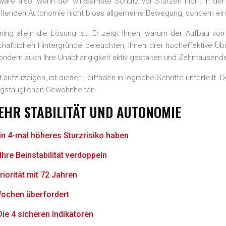
re also, wenn der wirksamste Schutz vor Stürzen nicht in der
altenden Autonomie nicht bloss allgemeine Bewegung, sondern eine
ining allein die Lösung ist. Er zeigt Ihnen, warum der Aufbau von
chaftlichen Hintergründe beleuchten, Ihnen drei hocheffektive 
n, sondern auch Ihre Unabhängigkeit aktiv gestalten und Zehntaus
aufzuzeigen, ist dieser Leitfaden in logische Schritte unterteilt.
tagstauglichen Gewohnheiten.
MEHR STABILITÄT UND AUTONOMIE
 4-mal höheres Sturzrisiko haben
hre Beinstabilität verdoppeln
iorität mit 72 Jahren
Wochen überfordert
Die 4 sicheren Indikatoren