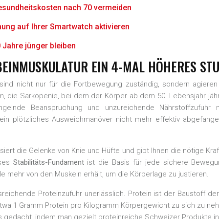
esundheitskosten nach 70 vermeiden
nung auf Ihrer Smartwatch aktivieren
 Jahre jünger bleiben
INMUSKULATUR EIN 4-MAL HÖHERES STU
 sind nicht nur für die Fortbewegung zuständig, sondern agiere
, die Sarkopenie, bei dem der Körper ab dem 50. Lebensjahr jährl
angelnde Beanspruchung und unzureichende Nährstoffzufuhr 
 ein plötzliches Ausweichmanöver nicht mehr effektiv abgefange
bilisiert die Gelenke von Knie und Hüfte und gibt Ihnen die nötige K
eses
Stabilitäts-Fundament
ist die Basis für jede sichere Beweg
le mehr von den Muskeln erhält, um die Körperlage zu justieren.
eichende Proteinzufuhr unerlässlich. Protein ist der Baustoff 
lich etwa 1 Gramm Protein pro Kilogramm Körpergewicht zu sich zu 
ls gedacht, indem man gezielt proteinreiche Schweizer Produkte in