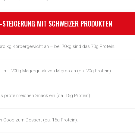
R-STEIGERUNG MIT SCHWEIZER PRODUKTEN
pro kg Körpergewicht an – bei 70kg sind das 70g Protein.
li mit 200g Magerquark von Migros an (ca. 20g Protein).
s proteinreichen Snack ein (ca. 15g Protein).
n Coop zum Dessert (ca. 16g Protein).