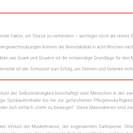
dende Faktor, um Stürze zu verhindern – wichtiger noch als reines 
rpergewichtsübungen können die Beinstabilität in acht Wochen nac
kten wie Quark und Gruyère ist die notwendige Grundlage für den M
ntensität ist der Schlüssel zum Erfolg, um Sehnen und Gelenke nich
st der Selbstständigkeit beschäftigt viele Menschen in der zweit
Spitalaufenthalte bis hin zur gefürchteten Pflegebedürftigkeit
der sich einfach „mehr zu bewegen“. Diese Massnahmen sind zwar 
nden Verlust der Muskelmasse, der sogenannten Sarkopenie. Ohn