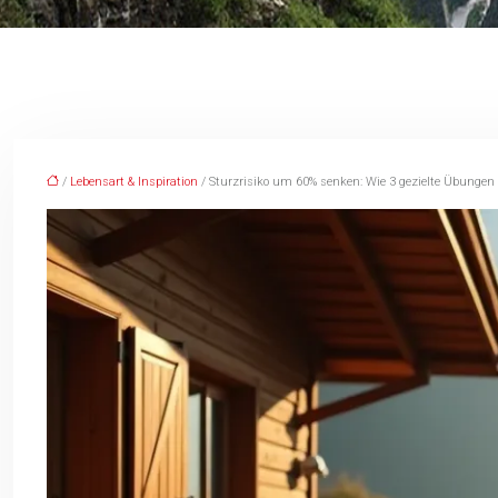
/
Lebensart & Inspiration
/ Sturzrisiko um 60% senken: Wie 3 gezielte Übungen