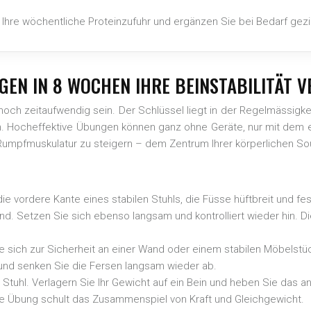
Ihre wöchentliche Proteinzufuhr und ergänzen Sie bei Bedarf gezi
GEN IN 8 WOCHEN IHRE BEINSTABILITÄT 
noch zeitaufwendig sein. Der Schlüssel liegt in der Regelmässigkei
n. Hocheffektive Übungen können ganz ohne Geräte, nur mit dem 
r Rumpfmuskulatur zu steigern – dem Zentrum Ihrer körperlichen Sou
ie vordere Kante eines stabilen Stuhls, die Füsse hüftbreit und f
ind. Setzen Sie sich ebenso langsam und kontrolliert wieder hin. Di
Sie sich zur Sicherheit an einer Wand oder einem stabilen Möbelstü
 und senken Sie die Fersen langsam wieder ab.
uhl. Verlagern Sie Ihr Gewicht auf ein Bein und heben Sie das an
ese Übung schult das Zusammenspiel von Kraft und Gleichgewicht.