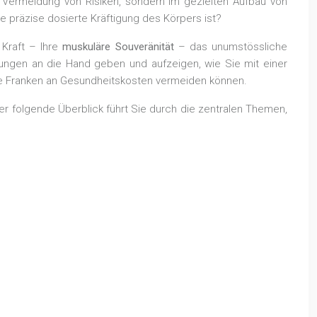
 Vermeidung von Risiken, sondern im gezielten Aufbau von
 präzise dosierte Kräftigung des Körpers ist?
 Kraft – Ihre
muskuläre Souveränität
– das unumstössliche
Übungen an die Hand geben und aufzeigen, wie Sie mit einer
ende Franken an Gesundheitskosten vermeiden können.
 Der folgende Überblick führt Sie durch die zentralen Themen,