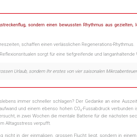
gstreckenflug, sondern einen bewussten Rhythmus aus gezielten, 
hreszeiten, schaffen einen verlässlichen Regenerations-Rhythmus.
eflexionsritualen sorgt für eine tiefgreifende und langanhaltende 
rossen Urlaub, sondern Ihr erstes von vier saisonalen Mikroabenteue
eitslebens immer schneller schlagen? Der Gedanke an eine Auszeit
saufwand und einem ebenso hohen CO₂-Fussabdruck verbunden ist. 
ersucht, in zwei Wochen die mentale Batterie für die nächsten se
m Alltagsstress verpufft.
nicht in der einmaligen, grossen Flucht liegt, sondern in ein