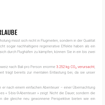
RLAUBE
olung misst sich nicht in Flugmeilen, sondern in der Qualität
cht sogar nachhaltigere regenerative Effekte haben als ein
sich durch Flughäfen zu kämpfen, können Sie in ein bis zwei
Schweiz nach Bali pro Person enorme
3.252 kg CO₂ verursacht
,
it trägt bereits zur mentalen Entlastung bei, da sie unser
 wie er nach einem einfachen Abenteuer – einer Übernachtung
es « 5-bis-9-Abenteuer » zeigt: Nicht die Dauer, sondern die
nn die gleiche neu gewonnene Perspektive bieten wie ein