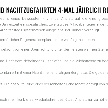
ND NACHTZUGFAHRTEN 4-MAL JÄHRLICH R
gebnis eines bewussten Rhythmus. Anstatt auf die eine grosse
de Jahreszeit ein spezifisches, zweitägiges Mikroabenteuer in der 
Arbeitsalltags systematisch ausgleicht und Burnout vorbeugt.
r persönlicher Regenerationsplan könnte wie folgt aussehen:
 gekrönt von einer Übernachtung unter dem ersten warmen Sterne
ura. Über dem Nebelmeer zu schlafen und die Milchstrasse zu beo
, kombiniert mit einer Nacht in einer urchigen Berghütte. Die gol
. Die absolute Ruhe einer verschneiten Landschaft, gefolgt von de
 in ein konkretes, wiederkehrendes Ritual. Anstatt nur zu hoffen, 