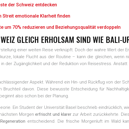
feste der Schweiz entdecken
m Streit emotionale Klarheit finden
ikte um 70% reduzieren und Beziehungsqualität verdoppeln
WEIZ GLEICH ERHOLSAM SIND WIE BALI-U
rstellung einer weiten Reise verknüpft. Doch der wahre Wert der Erh
urze, lokale Flucht aus der Routine – kann die gleichen, wenn ni
in der Zugänglichkeit und der Reduktion von Reisestress. Anstatt 
rnachlässigender Aspekt. Während ein Hin- und Rückflug von der 
n Bruchteil davon. Diese bewusste Entscheidung für Nachhaltigke
 beginnt also schon bei der Planung.
heorie. Ein Student der Universität Basel beschrieb eindrücklich,
m nächsten Morgen
erfrischt und klarer
zur Arbeit zurückkehrte. Dies
 Regeneration
entscheidend. Die frische Morgenluft im Wald ka