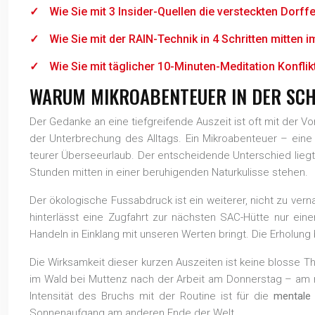
Wie Sie mit 3 Insider-Quellen die versteckten Dorf
Wie Sie mit der RAIN-Technik in 4 Schritten mitten i
Wie Sie mit täglicher 10-Minuten-Meditation Konfl
WARUM MIKROABENTEUER IN DER SCH
Der Gedanke an eine tiefgreifende Auszeit ist oft mit der Vo
der Unterbrechung des Alltags. Ein Mikroabenteuer – eine k
teurer Überseeurlaub. Der entscheidende Unterschied liegt 
Stunden mitten in einer beruhigenden Naturkulisse stehen.
Der ökologische Fussabdruck ist ein weiterer, nicht zu ve
hinterlässt eine Zugfahrt zur nächsten SAC-Hütte nur eine
Handeln in Einklang mit unseren Werten bringt. Die Erholung
Die Wirksamkeit dieser kurzen Auszeiten ist keine blosse T
im Wald bei Muttenz nach der Arbeit am Donnerstag – a
Intensität des Bruchs mit der Routine ist für die
mentale
Sonnenaufgang am anderen Ende der Welt.