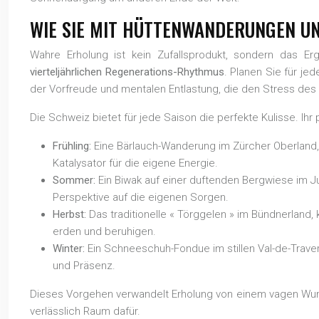
WIE SIE MIT HÜTTENWANDERUNGEN U
Wahre Erholung ist kein Zufallsprodukt, sondern das Er
vierteljährlichen Regenerations-Rhythmus
. Planen Sie für je
der Vorfreude und mentalen Entlastung, die den Stress des 
Die Schweiz bietet für jede Saison die perfekte Kulisse. Ih
Frühling:
Eine Bärlauch-Wanderung im Zürcher Oberland,
Katalysator für die eigene Energie.
Sommer:
Ein Biwak auf einer duftenden Bergwiese im J
Perspektive auf die eigenen Sorgen.
Herbst:
Das traditionelle « Törggelen » im Bündnerland
erden und beruhigen.
Winter:
Ein Schneeschuh-Fondue im stillen Val-de-Travers
und Präsenz.
Dieses Vorgehen verwandelt Erholung von einem vagen Wunsch
verlässlich Raum dafür.