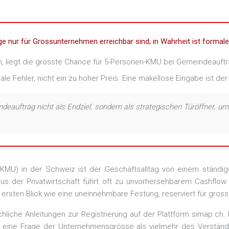
äge nur für Grossunternehmen erreichbar sind; in Wahrheit ist formal
n, liegt die grösste Chance für 5-Personen-KMU bei Gemeindeauft
ale Fehler, nicht ein zu hoher Preis. Eine makellose Eingabe ist d
deauftrag nicht als Endziel, sondern als strategischen Türöffner, u
 (KMU) in der Schweiz ist der Geschäftsalltag von einem ständ
us der Privatwirtschaft führt oft zu unvorhersehbarem Cashfl
ersten Blick wie eine uneinnehmbare Festung, reserviert für gros
chliche Anleitungen zur Registrierung auf der Plattform simap.c
r eine Frage der Unternehmensgrösse als vielmehr des Verständn